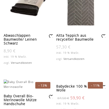
Abwaschlappen
Aitta Teppich aus
Baumwolle/ Leinen
recycelter Baumwolle
Zu
Zu
Schwarz
57,30
€
r
r
8,90
€
W
W
inkl. 19 % MwSt.
un
un
inkl. 19 % MwSt.
zzgl.
Versandkosten
sc
sc
zzgl.
Versandkosten
hli
hli
st
st
e
e
-
13%
-
11%
Babydecke 100 % Bio-
Wolle
Zu
Baby Overall Bio-
Ursprünglicher
Aktueller
59,90
€
r
67,50
€
Merinowolle Mütze
Preis
Preis
Zu
W
Handschuhe
inkl. 19 % MwSt.
war:
ist:
r
un