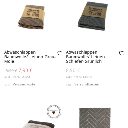
Abwaschlappen
Abwaschlappen
Baumwolle/ Leinen Grau-
Baumwolle/ Leinen
Zu
Zu
Mole
Schiefer-Grünlich
r
r
Ursprünglicher
Aktueller
7,90
€
8,90
€
8,90
€
W
W
Preis
Preis
un
un
inkl. 19 % MwSt.
inkl. 19 % MwSt.
war:
ist:
sc
sc
8,90 €
7,90 €.
zzgl.
Versandkosten
zzgl.
Versandkosten
hli
hli
st
st
e
e