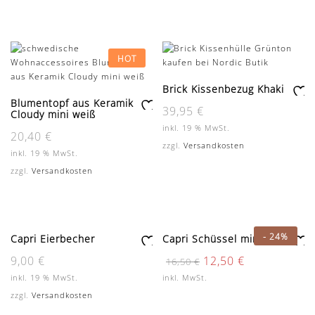
sc
hli
st
e
HOT
Brick Kissenbezug Khaki
Blumentopf aus Keramik
Zu
39,95
€
Cloudy mini weiß
Zu
r
inkl. 19 % MwSt.
20,40
€
r
W
zzgl.
Versandkosten
W
un
inkl. 19 % MwSt.
un
sc
zzgl.
Versandkosten
sc
hli
hli
st
st
e
e
-
24%
Capri Eierbecher
Capri Schüssel mini
Zu
Zu
Ursprünglicher
Aktueller
9,00
€
12,50
€
16,50
€
Preis
Preis
r
r
inkl. 19 % MwSt.
inkl. MwSt.
war:
ist:
W
W
16,50 €
12,50 €.
zzgl.
Versandkosten
un
un
sc
sc