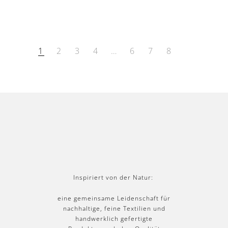
hli
hli
st
st
e
e
1
2
3
4
…
6
7
8
Inspiriert von der Natur:
eine gemeinsame Leidenschaft für
nachhaltige, feine Textilien und
handwerklich gefertigte
Produkte von hoher Qualität