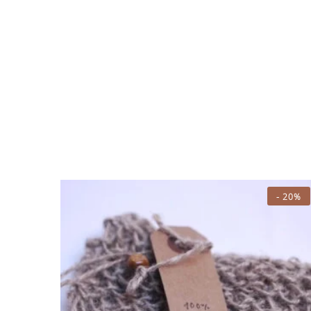
-
20%