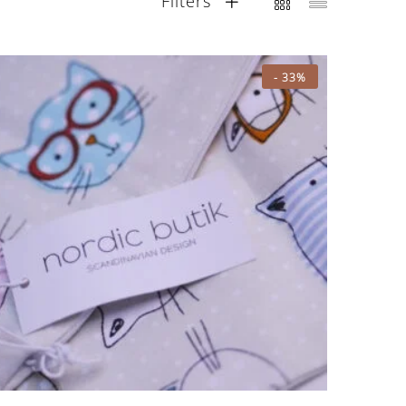
Filters
-
33%