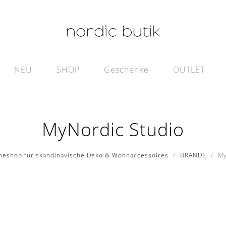
NEU
SHOP
Geschenke
OUTLET
MyNordic Studio
neshop für skandinavische Deko & Wohnaccessoires
BRANDS
My