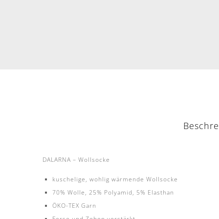
Beschre
DALARNA – Wollsocke
kuschelige, wohlig wärmende Wollsocke
70% Wolle, 25% Polyamid, 5% Elasthan
ÖKO-TEX Garn
Ferse und Zehen verstärkt