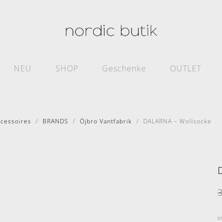
NEU
SHOP
Geschenke
OUTLET
ccessoires
BRANDS
Öjbro Vantfabrik
DALARNA – Wollsocke
i