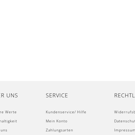
ER UNS
SERVICE
RECHTL
re Werte
Kundenservice/ Hilfe
Widerrufs
altigkeit
Mein Konto
Datenschu
 uns
Zahlungsarten
Impressu