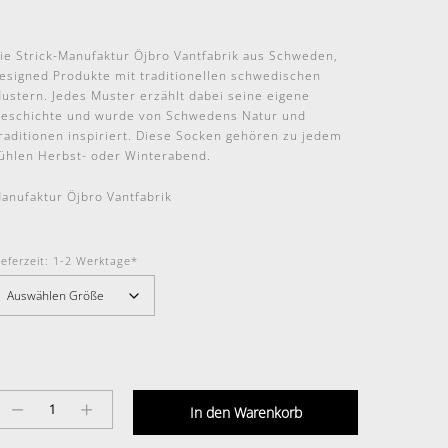
war:
ist:
30,00 €
24,90 €.
ie Strick-Manufaktur Öjbro Vantfabrik aus Schweden,
esigned Produkte mit traditionellen schwedischen
ustern. Jedes Muster erzählt dabei seine eigene
eschichte und wurde von Schwedens Natur und
raditionen inspiriert. Diese Socken gehören zu jedem
ühlen Herbst- oder Winterabend.
anufaktur Öjbro Vantfabrik
ieferzeit:
1-2 Werktage*
DALARNA
In den Warenkorb
-
Wollsocke