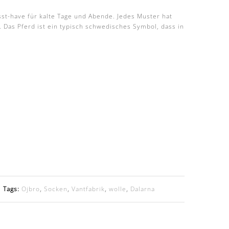
usst-have für kalte Tage und Abende. Jedes Muster hat
 Das Pferd ist ein typisch schwedisches Symbol, dass in
Tags:
Ojbro
,
Socken
,
Vantfabrik
,
wolle
,
Dalarna