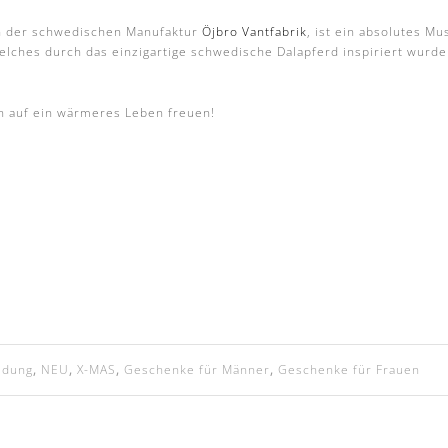
on der schwedischen Manufaktur
Öjbro Vantfabrik
, ist ein absolutes M
elches durch das einzigartige schwedische Dalapferd inspiriert wurde.
ch auf ein wärmeres Leben freuen!
idung
,
NEU
,
X-MAS
,
Geschenke für Männer
,
Geschenke für Frauen