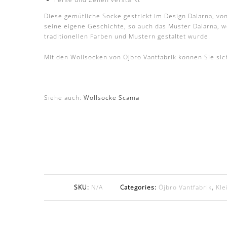
Diese gemütliche Socke gestrickt im Design Dalarna, v
seine eigene Geschichte, so auch das Muster Dalarna, w
traditionellen Farben und Mustern gestaltet wurde.
Mit den Wollsocken von Öjbro Vantfabrik können Sie si
Siehe auch:
Wollsocke Scania
SKU:
N/A
Categories:
Öjbro Vantfabrik
,
Kle