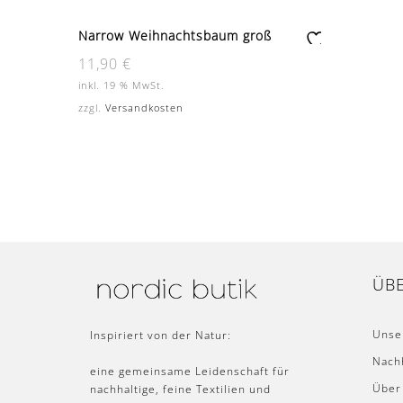
Narrow Weihnachtsbaum groß
Zu
11,90
€
r
inkl. 19 % MwSt.
W
zzgl.
Versandkosten
un
sc
hli
st
e
ÜB
Unse
Inspiriert von der Natur:
Nachh
eine gemeinsame Leidenschaft für
Über
nachhaltige, feine Textilien und