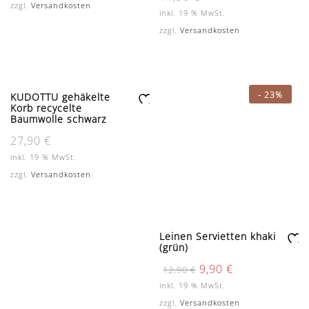
12,90 €
9,68 €.
Produktseite
zzgl.
Versandkosten
un
W
inkl. 19 % MwSt.
gewählt
sc
un
zzgl.
Versandkosten
werden
hli
sc
st
hli
e
st
e
-
23%
KUDOTTU gehäkelte
Korb recycelte
Zu
Baumwolle schwarz
r
Leinen Servietten khaki
27,90
€
W
(grün)
un
Zu
inkl. 19 % MwSt.
Ursprünglicher
Aktueller
9,90
€
sc
r
12,90
€
zzgl.
Versandkosten
Preis
Preis
hli
W
inkl. 19 % MwSt.
war:
ist:
st
un
12,90 €
9,90 €.
zzgl.
Versandkosten
e
sc
hli
st
e
1
2