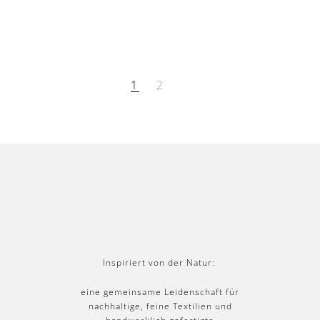
Inspiriert von der Natur:
eine gemeinsame Leidenschaft für
nachhaltige, feine Textilien und
handwerklich gefertigte
Produkte von hoher Qualität
um das langsamere Tempo
des Lebens zu feiern.
ÜBER UNS