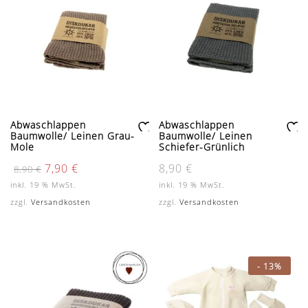
Abwaschlappen
Abwaschlappen
Baumwolle/ Leinen Grau-
Baumwolle/ Leinen
Zu
Zu
Mole
Schiefer-Grünlich
r
r
Ursprünglicher
Aktueller
7,90
€
8,90
€
8,90
€
W
W
Preis
Preis
un
un
inkl. 19 % MwSt.
inkl. 19 % MwSt.
war:
ist:
sc
sc
8,90 €
7,90 €.
zzgl.
Versandkosten
zzgl.
Versandkosten
hli
hli
st
st
e
e
-
13%