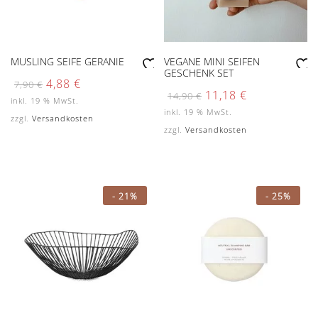
MUSLING SEIFE GERANIE
VEGANE MINI SEIFEN
GESCHENK SET
Zu
Zu
Ursprünglicher
Aktueller
4,88
€
7,90
€
Preis
Preis
Ursprünglicher
Aktueller
11,18
€
r
r
14,90
€
inkl. 19 % MwSt.
war:
ist:
Preis
Preis
W
W
inkl. 19 % MwSt.
7,90 €
4,88 €.
war:
ist:
zzgl.
Versandkosten
un
un
14,90 €
11,18 €.
zzgl.
Versandkosten
sc
sc
hli
hli
st
st
e
e
-
21%
-
25%