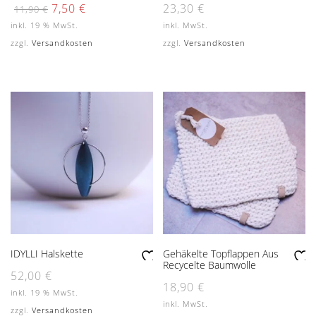
Zu
Zu
Ursprünglicher
Aktueller
7,50
€
23,30
€
11,90
€
Preis
Preis
r
r
inkl. 19 % MwSt.
inkl. MwSt.
war:
ist:
W
W
11,90 €
7,50 €.
Dieses
zzgl.
Versandkosten
zzgl.
Versandkosten
un
un
Produkt
sc
sc
weist
hli
hli
mehrere
st
st
Varianten
e
e
auf.
Die
Optionen
können
auf
der
Produktseite
gewählt
werden
IDYLLI Halskette
Gehäkelte Topflappen Aus
Recycelte Baumwolle
Zu
Zu
52,00
€
18,90
€
r
r
inkl. 19 % MwSt.
W
W
inkl. MwSt.
zzgl.
Versandkosten
un
un